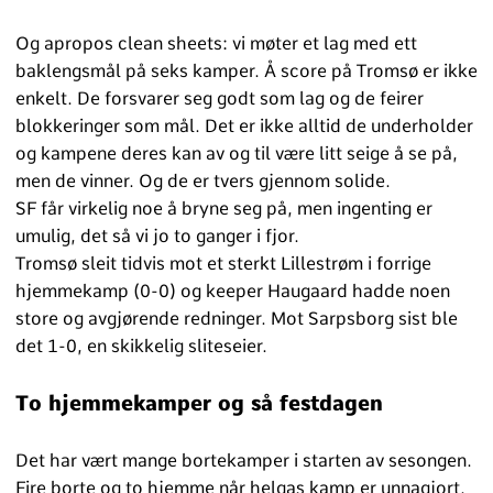
Og apropos clean sheets: vi møter et lag med ett
baklengsmål på seks kamper. Å score på Tromsø er ikke
enkelt. De forsvarer seg godt som lag og de feirer
blokkeringer som mål. Det er ikke alltid de underholder
og kampene deres kan av og til være litt seige å se på,
men de vinner. Og de er tvers gjennom solide.
SF får virkelig noe å bryne seg på, men ingenting er
umulig, det så vi jo to ganger i fjor.
Tromsø sleit tidvis mot et sterkt Lillestrøm i forrige
hjemmekamp (0-0) og keeper Haugaard hadde noen
store og avgjørende redninger. Mot Sarpsborg sist ble
det 1-0, en skikkelig sliteseier.
To hjemmekamper og så festdagen
Det har vært mange bortekamper i starten av sesongen.
Fire borte og to hjemme når helgas kamp er unnagjort.