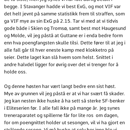
begge. I Stavanger hadde vi best ExG, og mot VIF var
det helt jevnt på samme statistikk frem til straffen, som
ga VIF mye av sin ExG på 2.15. Tar vi med at vi tidvis
gode både i Skien og Tromsø, samt best mot Haugesund
og Molde, vil jeg påstå at Guttane er i enda bedre form
enn hva poengfangsten skulle tilsi. Dette fører til at jeg i
alle fall går til hver eneste kamp med klokketro på
seier. Dette laget kan slå hvem som helst. Snittet i
andre halvdel ligger for øvrig over det vi trenger for å
holde oss.
Og denne høsten har vært langt bedre enn sist høst.
Mye av grunnen vil jeg påstå er at vi har svært få skader.
Jeg kan nesten ikke huske å ha sett så sterke SF-benker
i Eliteserien før. I alle fall ikke på mange år. Jeg synes
treneraparatet og spillerne får for lite ros om dagen,
for om poengnittet holder ut sesongen, vil vi ha gjort en
strålende sesong. Vi må huske at selv her inne ble vi