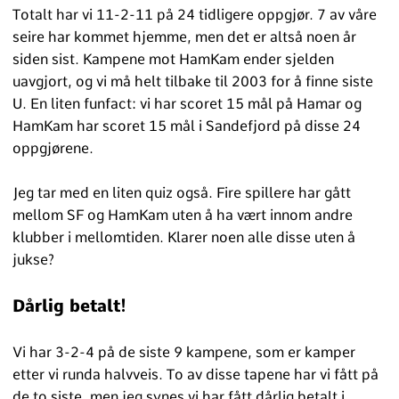
Totalt har vi 11-2-11 på 24 tidligere oppgjør. 7 av våre
seire har kommet hjemme, men det er altså noen år
siden sist. Kampene mot HamKam ender sjelden
uavgjort, og vi må helt tilbake til 2003 for å finne siste
U. En liten funfact: vi har scoret 15 mål på Hamar og
HamKam har scoret 15 mål i Sandefjord på disse 24
oppgjørene.
Jeg tar med en liten quiz også. Fire spillere har gått
mellom SF og HamKam uten å ha vært innom andre
klubber i mellomtiden. Klarer noen alle disse uten å
jukse?
Dårlig betalt!
Vi har 3-2-4 på de siste 9 kampene, som er kamper
etter vi runda halvveis. To av disse tapene har vi fått på
de to siste, men jeg synes vi har fått dårlig betalt i