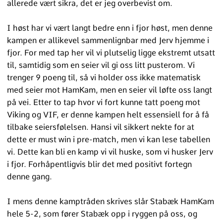
allerede vært sikra, det er jeg overbevist om.
I høst har vi vært langt bedre enn i fjor høst, men denne
kampen er allikevel sammenlignbar med Jerv hjemme i
fjor. For med tap her vil vi plutselig ligge ekstremt utsatt
til, samtidig som en seier vil gi oss litt pusterom. Vi
trenger 9 poeng til, så vi holder oss ikke matematisk
med seier mot HamKam, men en seier vil løfte oss langt
på vei. Etter to tap hvor vi fort kunne tatt poeng mot
Viking og VIF, er denne kampen helt essensiell for å få
tilbake seiersfølelsen. Hansi vil sikkert nekte for at
dette er must win i pre-match, men vi kan lese tabellen
vi. Dette kan bli en kamp vi vil huske, som vi husker Jerv
i fjor. Forhåpentligvis blir det med positivt fortegn
denne gang.
I mens denne kamptråden skrives slår Stabæk HamKam
hele 5-2, som fører Stabæk opp i ryggen på oss, og