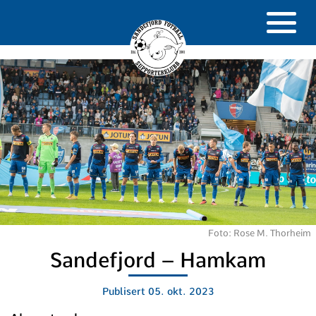
Foto: Rose M. Thorheim
Sandefjord – Hamkam
Publisert
05. okt. 2023