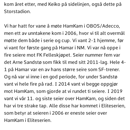
kom året etter, med Keiko på sidelinjen, også dette på
Storstadion.
Vi har hatt for vane å møte HamKam i OBOS/Adecco,
men ett av unntakene kom i 2006, hvor vi til alt overmål
møtte dem både i serie og cup. Vi vant 2-1 hjemme, før
vi vant for første gang på Hamar i NM. Vi var nå oppe i
fire seiere mot FK Felleskjøpet. Seier nummer fem var
det Arne Sandstø som fikk til med sitt 2011-lag. Hele 4-
1 på Hamar var en av hans større seire som SF-trener.
Og nå var vi inne i en god periode, for under Sandstø
vant vi hele fire på rad. I 2014 vant vi begge oppgjør
mot HamKam, som gjorde at vi rundet ti seiere. I 2019
vant vi vår 11. og siste seier over HamKam, og siden det
har vi tre strake tap. Alle disse har kommet i Eliteserien,
som betyr at seieren i 2006 er eneste seier over
HamKam i Eliteserien.