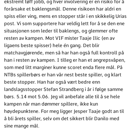
ekstremt tøff jobb, og hver involvering er en risiko for å
forårsake et baklengsmål. Denne risikoen har aldri en
spiss eller ving, mens en stopper står i en skikkelig Urias
post. Vi som supportere har veldig lett for å se den ene
situasjonen som leder til baklengs, og glemmer ofte
resten av kampen. Mot VIF mister Taaje Ilic (en av
ligaens beste spisser) hele én gang. Det blir
matchavgjørende, men så har han også full kontroll på
han i resten av kampen. I tilleg er han et angrepsvåpen,
som med litt marginer kunne scoret enda flere mål. På
NTBs spillerbørs er han vår nest beste spiller, og klart
beste stopper. Han har også vært bedre enn
landslagsstopper Stefan Strandberg i år i følge samme
børs. 5.14 mot 5.06. Jeg vil anbefale alle til å se hele
kampen når man dømmer spillere, ikke kun
høydepunktene. For meg ligger Jesper Taaje godt an til
å bli årets spiller, selv om det sikkert blir Danilo med
sine mange mål.