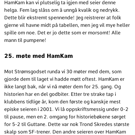
HamKam kan vi plutselig ta igjen med seier denne
helga. Fem lag slåss om å unngå kvalik og nedrykk.
Dette blir ekstremt spennende! Jeg reistrerer at folk
gjerne vil havne midt på tabellen, men jeg vil mye heller
spille om noe. Det er jo dette som er morsomt! Alle
mann til pumpene!
25. møte med HamKam
Mot Strømsgodset runda vi 30 møter med dem, som
gjorde dem til laget vi hadde møtt oftest. HamKam er
ikke langt bak, når vi nå møter dem for 25. gang. Og
historien har en del godbiter. Etter tre strake tap i
klubbens tidlige år, kom den første og kanskje mest
episke seieren i 2001. Vi lå oppskriftsmessig under 0-2
til pause, men en 2. omgang for historiebøkene sørget
for 5-2 til Guttane. Dette var nok Trond Skredes største
skalp som SF-trener. Den andre seieren over HamKam